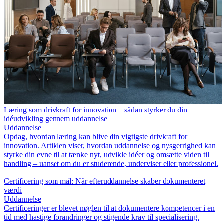
Læring som drivkraft for innovation – sådan styrker du din
idéudvikling gennem uddannelse
Uddannelse
Opdag, hvordan læring kan blive din vigtigste drivkraft for
innovation. Artiklen viser, hvordan uddannelse og nysgerrighed kan
styrke din evne til at tænke nyt, udvikle idéer og omsætte viden til
handling – uanset om du er studerende, underviser eller professionel.
Certificering som mål: Når efteruddannelse skaber dokumenteret
værdi
Uddannelse
Certificeringer er blevet nøglen til at dokumentere kompetencer i en
tid med hastige forandringer og stigende krav til specialisering.