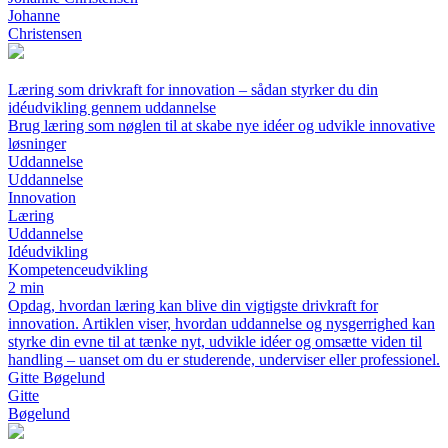
Johanne
Christensen
Læring som drivkraft for innovation – sådan styrker du din
idéudvikling gennem uddannelse
Brug læring som nøglen til at skabe nye idéer og udvikle innovative
løsninger
Uddannelse
Uddannelse
Innovation
Læring
Uddannelse
Idéudvikling
Kompetenceudvikling
2 min
Opdag, hvordan læring kan blive din vigtigste drivkraft for
innovation. Artiklen viser, hvordan uddannelse og nysgerrighed kan
styrke din evne til at tænke nyt, udvikle idéer og omsætte viden til
handling – uanset om du er studerende, underviser eller professionel.
Gitte Bøgelund
Gitte
Bøgelund