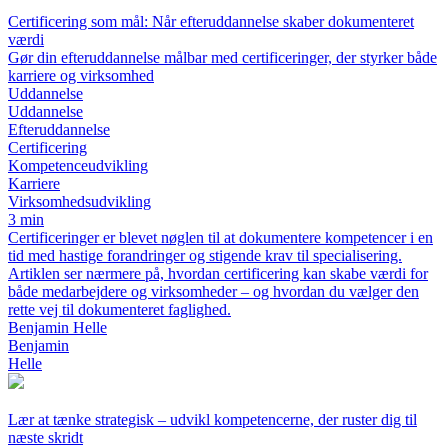
Certificering som mål: Når efteruddannelse skaber dokumenteret
værdi
Gør din efteruddannelse målbar med certificeringer, der styrker både
karriere og virksomhed
Uddannelse
Uddannelse
Efteruddannelse
Certificering
Kompetenceudvikling
Karriere
Virksomhedsudvikling
3 min
Certificeringer er blevet nøglen til at dokumentere kompetencer i en
tid med hastige forandringer og stigende krav til specialisering.
Artiklen ser nærmere på, hvordan certificering kan skabe værdi for
både medarbejdere og virksomheder – og hvordan du vælger den
rette vej til dokumenteret faglighed.
Benjamin Helle
Benjamin
Helle
Lær at tænke strategisk – udvikl kompetencerne, der ruster dig til
næste skridt