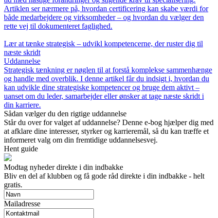
Artiklen ser nærmere på, hvordan certificering kan skabe værdi for
både medarbejdere og virksomheder – og hvordan du vælger den
rette vej til dokumenteret faglighed.
Lær at tænke strategisk – udvikl kompetencerne, der ruster dig til
næste skridt
Uddannelse
Strategisk tænkning er nøglen til at forstå komplekse sammenhænge
og handle med overblik. I denne artikel får du indsigt i, hvordan du
kan udvikle dine strategiske kompetencer og bruge dem aktivt –
uanset om du leder, samarbejder eller ønsker at tage næste skridt i
din karriere.
Sådan vælger du den rigtige uddannelse
Står du over for valget af uddannelse? Denne e-bog hjælper dig med
at afklare dine interesser, styrker og karrieremål, så du kan træffe et
informeret valg om din fremtidige uddannelsesvej.
Hent guide
Modtag nyheder direkte i din indbakke
Bliv en del af klubben og få gode råd direkte i din indbakke - helt
gratis.
Mailadresse