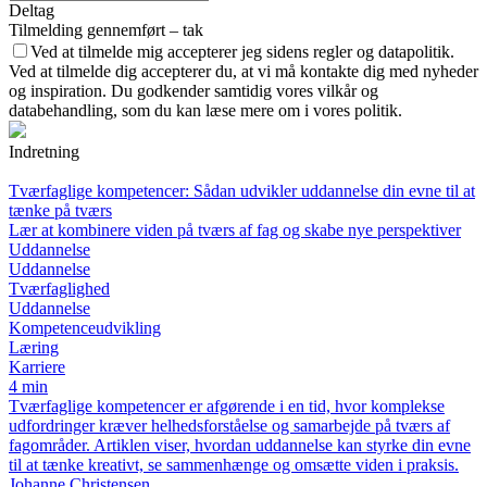
Deltag
Tilmelding gennemført – tak
Ved at tilmelde mig accepterer jeg sidens regler og datapolitik.
Ved at tilmelde dig accepterer du, at vi må kontakte dig med nyheder
og inspiration. Du godkender samtidig vores vilkår og
databehandling, som du kan læse mere om i vores politik.
Indretning
Tværfaglige kompetencer: Sådan udvikler uddannelse din evne til at
tænke på tværs
Lær at kombinere viden på tværs af fag og skabe nye perspektiver
Uddannelse
Uddannelse
Tværfaglighed
Uddannelse
Kompetenceudvikling
Læring
Karriere
4 min
Tværfaglige kompetencer er afgørende i en tid, hvor komplekse
udfordringer kræver helhedsforståelse og samarbejde på tværs af
fagområder. Artiklen viser, hvordan uddannelse kan styrke din evne
til at tænke kreativt, se sammenhænge og omsætte viden i praksis.
Johanne Christensen