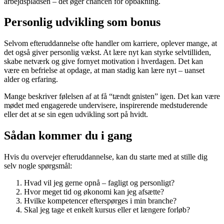
arbejdspladsen – det øger chancen for opbakning.
Personlig udvikling som bonus
Selvom efteruddannelse ofte handler om karriere, oplever mange, at
det også giver personlig vækst. At lære nyt kan styrke selvtilliden,
skabe netværk og give fornyet motivation i hverdagen. Det kan
være en befrielse at opdage, at man stadig kan lære nyt – uanset
alder og erfaring.
Mange beskriver følelsen af at få “tændt gnisten” igen. Det kan være
mødet med engagerede undervisere, inspirerende medstuderende
eller det at se sin egen udvikling sort på hvidt.
Sådan kommer du i gang
Hvis du overvejer efteruddannelse, kan du starte med at stille dig
selv nogle spørgsmål:
Hvad vil jeg gerne opnå – fagligt og personligt?
Hvor meget tid og økonomi kan jeg afsætte?
Hvilke kompetencer efterspørges i min branche?
Skal jeg tage et enkelt kursus eller et længere forløb?