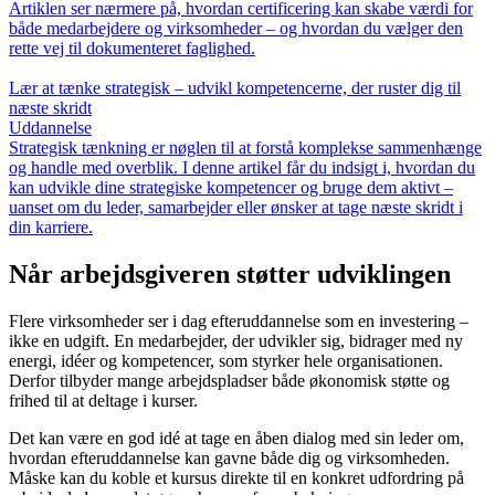
Artiklen ser nærmere på, hvordan certificering kan skabe værdi for
både medarbejdere og virksomheder – og hvordan du vælger den
rette vej til dokumenteret faglighed.
Lær at tænke strategisk – udvikl kompetencerne, der ruster dig til
næste skridt
Uddannelse
Strategisk tænkning er nøglen til at forstå komplekse sammenhænge
og handle med overblik. I denne artikel får du indsigt i, hvordan du
kan udvikle dine strategiske kompetencer og bruge dem aktivt –
uanset om du leder, samarbejder eller ønsker at tage næste skridt i
din karriere.
Når arbejdsgiveren støtter udviklingen
Flere virksomheder ser i dag efteruddannelse som en investering –
ikke en udgift. En medarbejder, der udvikler sig, bidrager med ny
energi, idéer og kompetencer, som styrker hele organisationen.
Derfor tilbyder mange arbejdspladser både økonomisk støtte og
frihed til at deltage i kurser.
Det kan være en god idé at tage en åben dialog med sin leder om,
hvordan efteruddannelse kan gavne både dig og virksomheden.
Måske kan du koble et kursus direkte til en konkret udfordring på