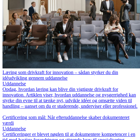
Læring som drivkraft for innovation – sådan styrker du din
idéudvikling gennem uddannelse
Uddannelse
Opdag, hvordan læring kan blive din vigtigste drivkraft for
innovation. Artiklen viser, hvordan uddannelse og nysgerrighed kan
styrke din evne til at tænke nyt, udvikle idéer og omsætte viden til
handling – uanset om du er studerende, underviser eller professionel.
Certificering som mål: Når efteruddannelse skaber dokumenteret
værdi
Uddannelse
Certificeringer er blevet nøglen til at dokumentere kompetencer i en
tid med hastige forandringer og stigende krav til specialisering.