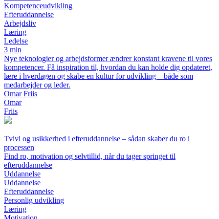
Kompetenceudvikling
Efteruddannelse
Arbejdsliv
Læring
Ledelse
3 min
Nye teknologier og arbejdsformer ændrer konstant kravene til vores
kompetencer. Få inspiration til, hvordan du kan holde dig opdateret,
lære i hverdagen og skabe en kultur for udvikling – både som
medarbejder og leder.
Omar Friis
Omar
Friis
Tvivl og usikkerhed i efteruddannelse – sådan skaber du ro i
processen
Find ro, motivation og selvtillid, når du tager springet til
efteruddannelse
Uddannelse
Uddannelse
Efteruddannelse
Personlig udvikling
Læring
Motivation