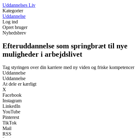
U
ddannelses
L
iv
Kategorier
Uddannelse
Log ind
Opret bruger
Nyhedsbrev
Efteruddannelse som springbræt til nye
muligheder i arbejdslivet
Tag styringen over din karriere med ny viden og friske kompetencer
Uddannelse
Uddannelse
At dele er kærligt
X
Facebook
Instagram
LinkedIn
YouTube
Pinterest
TikTok
Mail
RSS