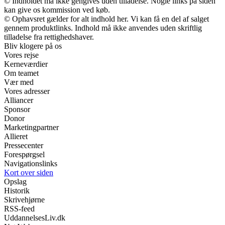
© Indholdet må ikke gengives uden tilladelse. Nogle links på siden
kan give os kommission ved køb.
© Ophavsret gælder for alt indhold her. Vi kan få en del af salget
gennem produktlinks. Indhold må ikke anvendes uden skriftlig
tilladelse fra rettighedshaver.
Bliv klogere på os
Vores rejse
Kerneværdier
Om teamet
Vær med
Vores adresser
Alliancer
Sponsor
Donor
Marketingpartner
Allieret
Pressecenter
Forespørgsel
Navigationslinks
Kort over siden
Opslag
Historik
Skrivehjørne
RSS-feed
UddannelsesLiv.dk