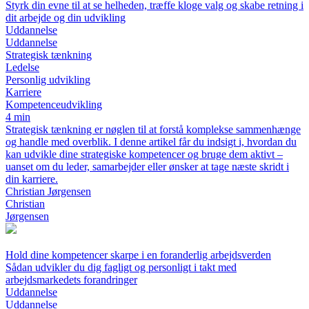
Styrk din evne til at se helheden, træffe kloge valg og skabe retning i
dit arbejde og din udvikling
Uddannelse
Uddannelse
Strategisk tænkning
Ledelse
Personlig udvikling
Karriere
Kompetenceudvikling
4 min
Strategisk tænkning er nøglen til at forstå komplekse sammenhænge
og handle med overblik. I denne artikel får du indsigt i, hvordan du
kan udvikle dine strategiske kompetencer og bruge dem aktivt –
uanset om du leder, samarbejder eller ønsker at tage næste skridt i
din karriere.
Christian Jørgensen
Christian
Jørgensen
Hold dine kompetencer skarpe i en foranderlig arbejdsverden
Sådan udvikler du dig fagligt og personligt i takt med
arbejdsmarkedets forandringer
Uddannelse
Uddannelse