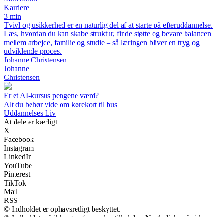
Karriere
3 min
Tvivl og usikkerhed er en naturlig del af at starte på efteruddannelse.
Læs, hvordan du kan skabe struktur, finde støtte og bevare balancen
mellem arbejde, familie og studie – så læringen bliver en tryg og
udviklende proces.
Johanne Christensen
Johanne
Christensen
Er et AI-kursus pengene værd?
Alt du behør vide om kørekort til bus
U
ddannelses
L
iv
At dele er kærligt
X
Facebook
Instagram
LinkedIn
YouTube
Pinterest
TikTok
Mail
RSS
© Indholdet er ophavsretligt beskyttet.