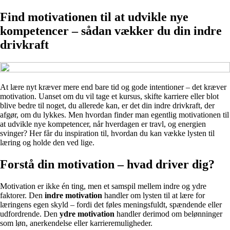
Find motivationen til at udvikle nye
kompetencer – sådan vækker du din indre
drivkraft
At lære nyt kræver mere end bare tid og gode intentioner – det kræver
motivation. Uanset om du vil tage et kursus, skifte karriere eller blot
blive bedre til noget, du allerede kan, er det din indre drivkraft, der
afgør, om du lykkes. Men hvordan finder man egentlig motivationen til
at udvikle nye kompetencer, når hverdagen er travl, og energien
svinger? Her får du inspiration til, hvordan du kan vække lysten til
læring og holde den ved lige.
Forstå din motivation – hvad driver dig?
Motivation er ikke én ting, men et samspil mellem indre og ydre
faktorer. Den
indre motivation
handler om lysten til at lære for
læringens egen skyld – fordi det føles meningsfuldt, spændende eller
udfordrende. Den
ydre motivation
handler derimod om belønninger
som løn, anerkendelse eller karrieremuligheder.