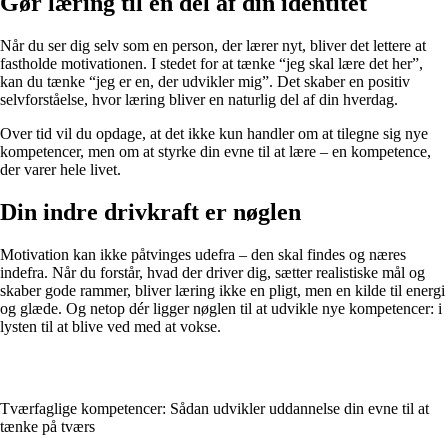
Gør læring til en del af din identitet
Når du ser dig selv som en person, der lærer nyt, bliver det lettere at
fastholde motivationen. I stedet for at tænke “jeg skal lære det her”,
kan du tænke “jeg er en, der udvikler mig”. Det skaber en positiv
selvforståelse, hvor læring bliver en naturlig del af din hverdag.
Over tid vil du opdage, at det ikke kun handler om at tilegne sig nye
kompetencer, men om at styrke din evne til at lære – en kompetence,
der varer hele livet.
Din indre drivkraft er nøglen
Motivation kan ikke påtvinges udefra – den skal findes og næres
indefra. Når du forstår, hvad der driver dig, sætter realistiske mål og
skaber gode rammer, bliver læring ikke en pligt, men en kilde til energi
og glæde. Og netop dér ligger nøglen til at udvikle nye kompetencer: i
lysten til at blive ved med at vokse.
Tværfaglige kompetencer: Sådan udvikler uddannelse din evne til at
tænke på tværs