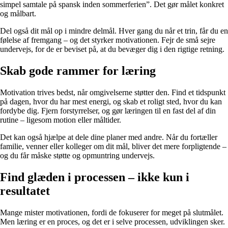
simpel samtale på spansk inden sommerferien”. Det gør målet konkret
og målbart.
Del også dit mål op i mindre delmål. Hver gang du når et trin, får du en
følelse af fremgang – og det styrker motivationen. Fejr de små sejre
undervejs, for de er beviset på, at du bevæger dig i den rigtige retning.
Skab gode rammer for læring
Motivation trives bedst, når omgivelserne støtter den. Find et tidspunkt
på dagen, hvor du har mest energi, og skab et roligt sted, hvor du kan
fordybe dig. Fjern forstyrrelser, og gør læringen til en fast del af din
rutine – ligesom motion eller måltider.
Det kan også hjælpe at dele dine planer med andre. Når du fortæller
familie, venner eller kolleger om dit mål, bliver det mere forpligtende –
og du får måske støtte og opmuntring undervejs.
Find glæden i processen – ikke kun i
resultatet
Mange mister motivationen, fordi de fokuserer for meget på slutmålet.
Men læring er en proces, og det er i selve processen, udviklingen sker.