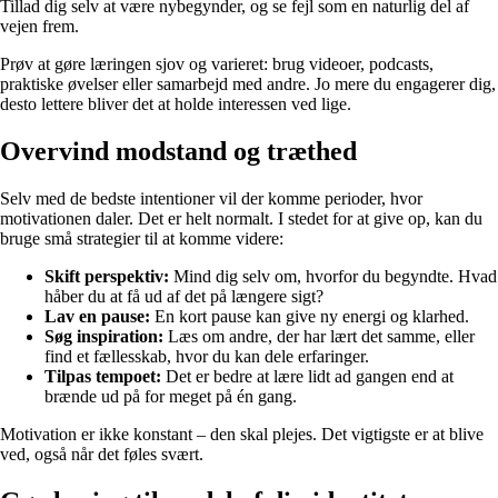
Tillad dig selv at være nybegynder, og se fejl som en naturlig del af
vejen frem.
Prøv at gøre læringen sjov og varieret: brug videoer, podcasts,
praktiske øvelser eller samarbejd med andre. Jo mere du engagerer dig,
desto lettere bliver det at holde interessen ved lige.
Overvind modstand og træthed
Selv med de bedste intentioner vil der komme perioder, hvor
motivationen daler. Det er helt normalt. I stedet for at give op, kan du
bruge små strategier til at komme videre:
Skift perspektiv:
Mind dig selv om, hvorfor du begyndte. Hvad
håber du at få ud af det på længere sigt?
Lav en pause:
En kort pause kan give ny energi og klarhed.
Søg inspiration:
Læs om andre, der har lært det samme, eller
find et fællesskab, hvor du kan dele erfaringer.
Tilpas tempoet:
Det er bedre at lære lidt ad gangen end at
brænde ud på for meget på én gang.
Motivation er ikke konstant – den skal plejes. Det vigtigste er at blive
ved, også når det føles svært.